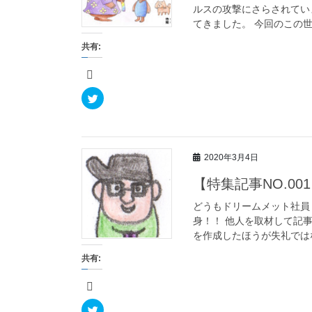
ルスの攻撃にさらされてい
てきました。 今回のこの世
共有:
ク
リ
ッ
ク
し
て
T
w
2020年3月4日
i
t
t
【特集記事NO.0
e
r
で
どうもドリームメット社員
共
身！！ 他人を取材して記
有
(
を作成したほうが失礼ではな
新
し
い
共有:
ウ
ィ
ン
ド
ウ
で
ク