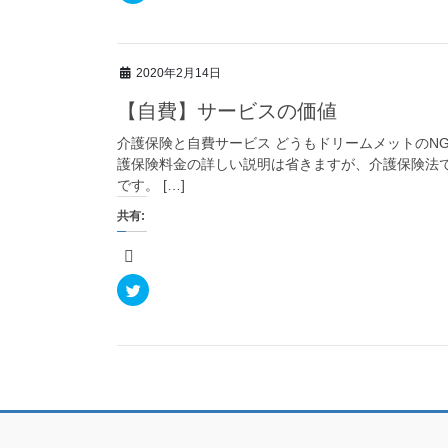
き
ッ
ま
ク
す
し
)
て
T
w
2020年2月14日
i
t
t
【自費】サービスの価値
e
r
で
介護保険と自費サービス どうもドリームメットのNG
共
護保険料金の詳しい説明は省きますが、介護保険法
有
(
です。 […]
新
し
い
共有:
ウ
ィ
ン
ド
ウ
で
ク
開
リ
き
ッ
ま
ク
す
し
)
て
T
w
i
t
t
e
r
で