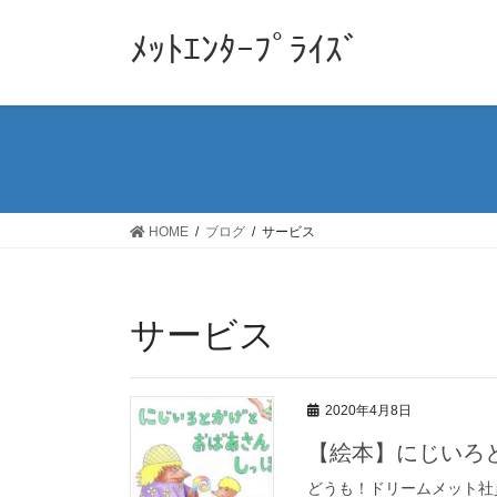
コ
ナ
ン
ビ
ﾒｯﾄｴﾝﾀｰﾌﾟﾗｲｽﾞ
テ
ゲ
ン
ー
ツ
シ
に
ョ
移
ン
動
に
移
HOME
ブログ
サービス
動
サービス
2020年4月8日
【絵本】にじいろ
どうも！ドリームメット社