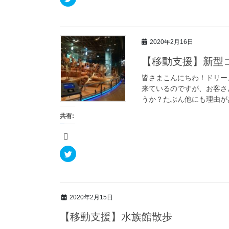
開
リ
き
ッ
ま
ク
す
し
)
て
T
w
2020年2月16日
i
t
t
【移動支援】新型コ
e
r
で
皆さまこんにちわ！ドリー
共
来ているのですが、お客さ
有
(
うか？たぶん他にも理由があ
新
し
い
共有:
ウ
ィ
ン
ド
ウ
で
ク
開
リ
き
ッ
ま
ク
す
し
)
て
T
w
2020年2月15日
i
t
t
【移動支援】水族館散歩
e
r