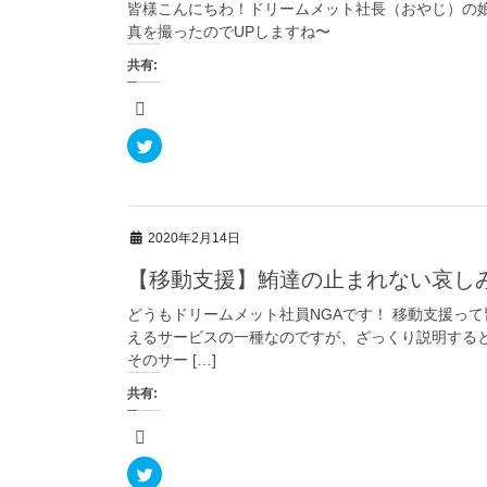
で
皆様こんにちわ！ドリームメット社長（おやじ）の娘
共
真を撮ったのでUPしますね〜
有
(
新
共有:
し
い
ウ
ィ
ン
ド
ク
ウ
リ
で
ッ
開
ク
き
し
ま
て
す
T
)
w
2020年2月14日
i
t
t
【移動支援】鮪達の止まれない哀し
e
r
で
どうもドリームメット社員NGAです！ 移動支援っ
共
えるサービスの一種なのですが、ざっくり説明する
有
(
そのサー […]
新
し
い
共有:
ウ
ィ
ン
ド
ウ
で
ク
開
リ